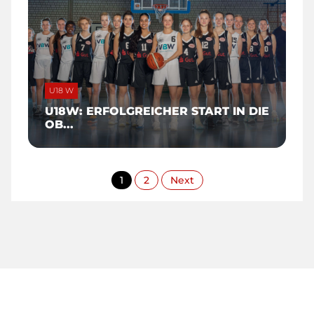
U18 W
U18W: ERFOLGREICHER START IN DIE
OB...
1
2
Next