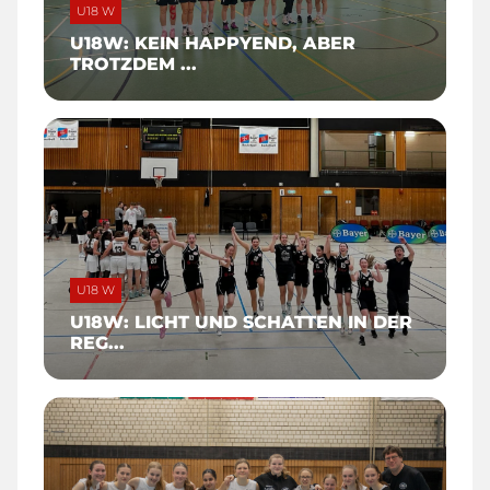
U18 W
U18W: KEIN HAPPYEND, ABER
TROTZDEM ...
U18 W
U18W: LICHT UND SCHATTEN IN DER
REG...