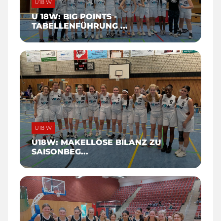
U18 W
U 18W: BIG POINTS -
TABELLENFÜHRUNG ...
U18 W
U18W: MAKELLOSE BILANZ ZU
SAISONBEG...