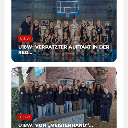
U18 W
U18W: VERPATZTER AUFTAKT IN DER
REG...
U18 W
U18W: VON „MEISTERHAND“...