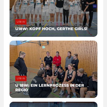
U18 W
U18W: KOPF HOCH, GERTHE GIRLS!
U18 W
U 18W: EIN LERNPROZESS IN DER
REGIO