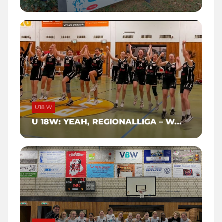
U18 W
U 18W: YEAH, REGIONALLIGA – W...