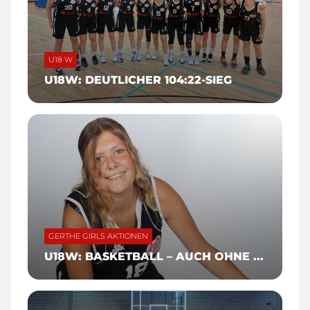
U18 W
U18W: DEUTLICHER 104:22-SIEG
GERTHE GIRLS AKTIONEN
U18W: BASKETBALL – AUCH OHNE ...