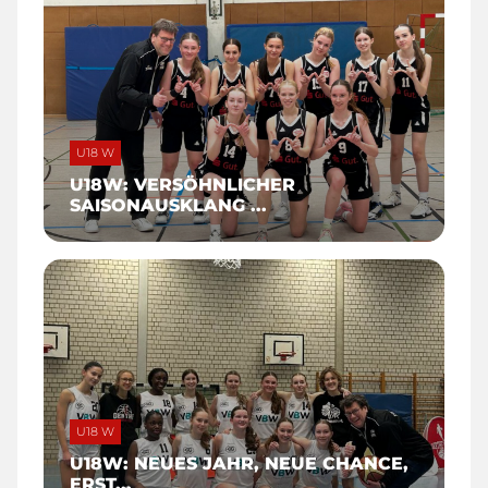
U18 W
U18W: VERSÖHNLICHER
SAISONAUSKLANG ...
U18 W
U18W: NEUES JAHR, NEUE CHANCE,
ERST...