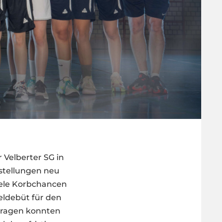
 Velberter SG in
stellungen neu
iele Korbchancen
eldebüt für den
intragen konnten