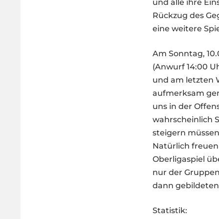
und alle ihre E
Rückzug des Geg
eine weitere Spi
Am Sonntag, 10.
(Anwurf 14:00 Uh
und am letzten 
aufmerksam gema
uns in der Offen
wahrscheinlich 
steigern müssen,
Natürlich freue
Oberligaspiel üb
nur der Gruppene
dann gebildeten 
Statistik: