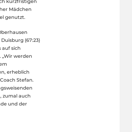
h kurzfristigen
rther Mädchen
el genutzt.
 Oberhausen
 Duisburg (67:23)
 auf sich
. „Wir werden
dem
n, erheblich
 Coach Stefan.
ungsweisenden
e, zumal auch
unde und der