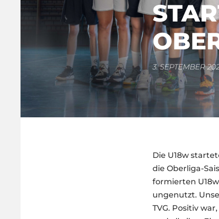
STAR
OBER
3. SEPTEMBER 20
Die U18w startet
die Oberliga-Sa
formierten U18w-
ungenutzt. Unser
TVG. Positiv war,