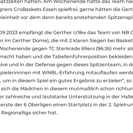
insatzzeiten hatten. Am Wochenende hatte das Team nac
ners CroBaskets Essen spielfrei; gerne hätten die Ge
eleinheit vor dem dann bereits anstehenden Spitzenspi
09.2023 empfängt die Gerther U18w das Team von NB
r im Gerther Dome), die mit 2 klaren Siegen bei Basket
Wochenende gegen TC Sterkrade 69ers (96:26) mehr als
cht haben und die Tabellenführerposition bekleiden
sive und in der Defense gegen dieses Spitzenteam, in 
Spielerinnnen mit WNBL-Erfahrung mitauflaufen werde
 um in diesem Spiel ein gutes Ergebnis zu erzielen“, so
n sich die Mädchen in diesem mutmaßlich schon richt
er zahlreiche und lautstarke Unterstützung in der Hall
rste der 6 Oberligen einen Startplatz in der 2. Spielr
Regionalliga sicher hat.