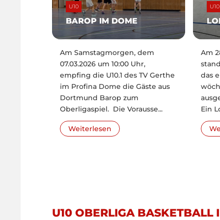
U10
U10
BAROP IM DOME
LO
Am Samstagmorgen, dem
Am 28
07.03.2026 um 10:00 Uhr,
stand
empfing die U10.1 des TV Gerthe
das e
im Profina Dome die Gäste aus
wöchi
Dortmund Barop zum
ausge
Oberligaspiel. Die Vorausse...
Ein Lo
Weiterlesen
We
U10 OBERLIGA BASKETBALL