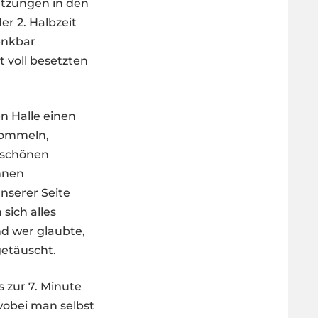
etzungen in den
r 2. Halbzeit
enkbar
voll besetzten
n Halle einen
Trommeln,
 schönen
nnen
nserer Seite
sich alles
nd wer glaubte,
getäuscht.
 zur 7. Minute
 wobei man selbst