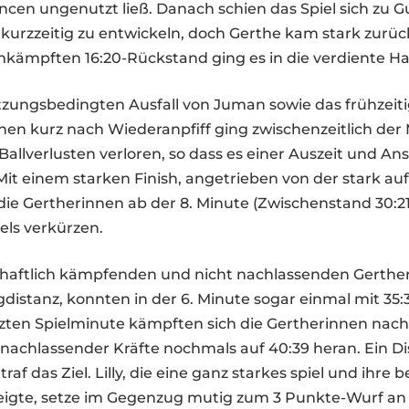
ncen ungenutzt ließ. Danach schien das Spiel sich zu 
kurzzeitig zu entwickeln, doch Gerthe kam stark zurüc
ämpften 16:20-Rückstand ging es in die verdiente Ha
tzungsbedingten Ausfall von Juman sowie das frühzeiti
nen kurz nach Wiederanpfiff ging zwischenzeitlich der
Ballverlusten verloren, so dass es einer Auszeit und An
it einem starken Finish, angetrieben von der stark au
ie Gertherinnen ab der 8. Minute (Zwischenstand 30:21
tels verkürzen.
chaftlich kämpfenden und nicht nachlassenden Gerthe
gdistanz, konnten in der 6. Minute sogar einmal mit 35
tzten Spielminute kämpften sich die Gertherinnen nach
nachlassender Kräfte nochmals auf 40:39 heran. Ein D
af das Ziel. Lilly, die eine ganz starkes spiel und ihre b
zeigte, setze im Gegenzug mutig zum 3 Punkte-Wurf a