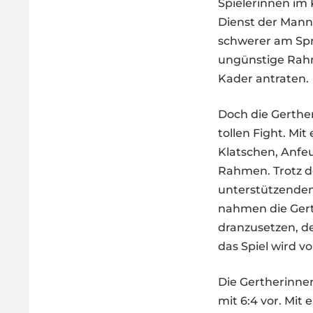
Spielerinnen im 
Dienst der Manns
schwerer am Spr
ungünstige Rah
Kader antraten.
Doch die Gerther
tollen Fight. Mi
Klatschen, Anfe
Rahmen. Trotz d
unterstützenden
nahmen die Gerth
dranzusetzen, de
das Spiel wird v
Die Gertherinnen
mit 6:4 vor. Mit