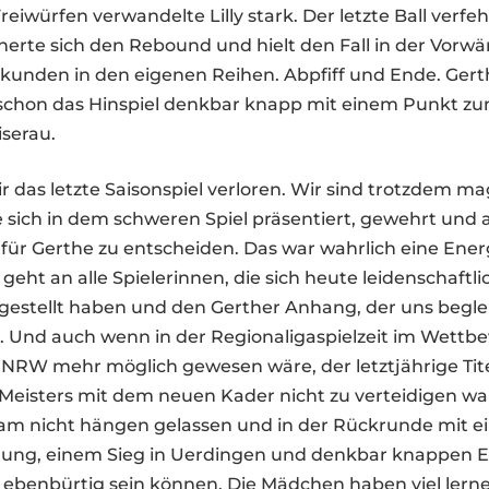
Freiwürfen verwandelte Lilly stark. Der letzte Ball verf
icherte sich den Rebound und hielt den Fall in der Vor
ekunden in den eigenen Reihen. Abpfiff und Ende. Gerth
 schon das Hinspiel denkbar knapp mit einem Punkt zu
serau.
r das letzte Saisonspiel verloren. Wir sind trotzdem mag
 sich in dem schweren Spiel präsentiert, gewehrt und a
 für Gerthe zu entscheiden. Das war wahrlich eine Ener
geht an alle Spielerinnen, die sich heute leidenschaftli
gestellt haben und den Gerther Anhang, der uns beglei
t. Und auch wenn in der Regionaligaspielzeit im Wettb
 NRW mehr möglich gewesen wäre, der letztjährige Tit
eisters mit dem neuen Kader nicht zu verteidigen war,
am nicht hängen gelassen und in der Rückrunde mit ei
rung, einem Sieg in Uerdingen und denkbar knappen 
ir ebenbürtig sein können. Die Mädchen haben viel ler