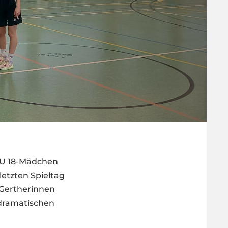
e U 18-Mädchen
etzten Spieltag
 Gertherinnen
 dramatischen