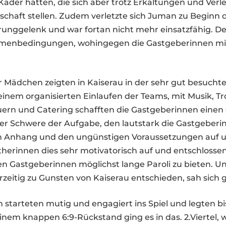
Kader hatten, die sich aber trotz Erkältungen und Verl
chaft stellen. Zudem verletzte sich Juman zu Beginn de
unggelenk und war fortan nicht mehr einsatzfähig. D
menbedingungen, wohingegen die Gastgeberinnen mit 
 Mädchen zeigten in Kaiserau in der sehr gut besuchte
t einem organisierten Einlaufen der Teams, mit Musik, 
uern und Catering schafften die Gastgeberinnen einen
er Schwere der Aufgabe, den lautstark die Gastgeberi
 Anhang und den ungünstigen Voraussetzungen auf u
erinnen dies sehr motivatorisch auf und entschlossen 
n Gastgeberinnen möglichst lange Paroli zu bieten. U
orzeitig zu Gunsten von Kaiserau entschieden, sah sich 
 starteten mutig und engagiert ins Spiel und legten bis
 einem knappen 6:9-Rückstand ging es in das. 2.Viertel,