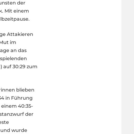
Gunsten der
k. Mit einem
lbzeitpause.
ge Attakieren
 Mut im
sage an das
fspielenden
) auf 30:29 zum
rinnen blieben
:34 in Führung
 einem 40:35-
istanzwurf der
este
n und wurde