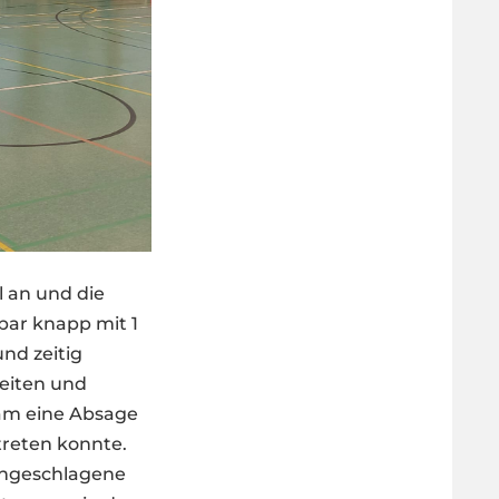
 an und die
bar knapp mit 1
nd zeitig
eiten und
am eine Absage
treten konnte.
 angeschlagene