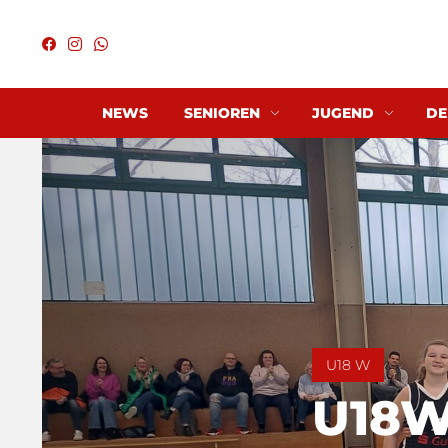
NEWS
SENIOREN
JUGEND
DE
U18 W
U18W