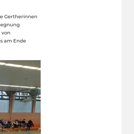
e
ie Gertherinnen
egegnung
n von
 es am Ende