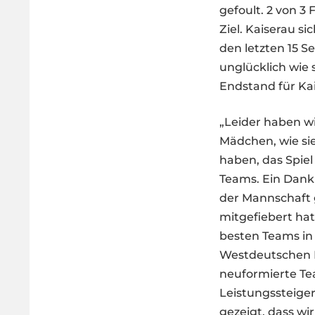
gefoult. 2 von 3 
Ziel. Kaiserau s
den letzten 15 S
unglücklich wie
Endstand für Kai
„Leider haben wi
Mädchen, wie sie
haben, das Spiel
Teams. Ein Dank 
der Mannschaft 
mitgefiebert ha
besten Teams in
Westdeutschen M
neuformierte Te
Leistungssteige
gezeigt, dass w