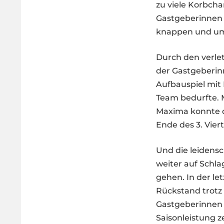
zu viele Korbcha
Gastgeberinnen 
knappen und umk
Durch den verle
der Gastgeberin
Aufbauspiel mit 
Team bedurfte. M
Maxima konnte d
Ende des 3. Vier
Und die leidens
weiter auf Schla
gehen. In der le
Rückstand trotz 
Gastgeberinnen tr
Saisonleistung 