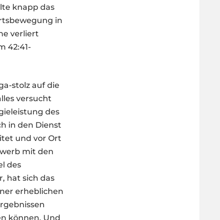
ehlte knapp das
wärtsbewegung in
e verliert
m 42:41-
a-stolz auf die
lles versucht
gieleistung des
ch in den Dienst
tet und vor Ort
ewerb mit den
el des
 hat sich das
ner erheblichen
Ergebnissen
nen können. Und