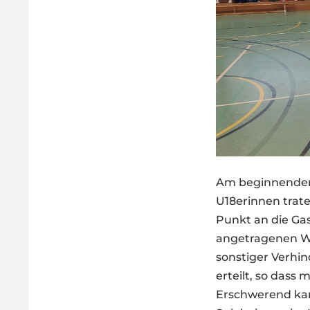
Am beginnenden 
U18erinnen trate
Punkt an die Ga
angetragenen Wu
sonstiger Verhi
erteilt, so dass
Erschwerend kam