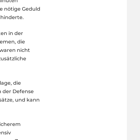
minuten
ie nötige Geduld
rhinderte.
en in der
emen, die
 waren nicht
usätzliche
age, die
n der Defense
sätze, und kann
 sicherem
ensiv