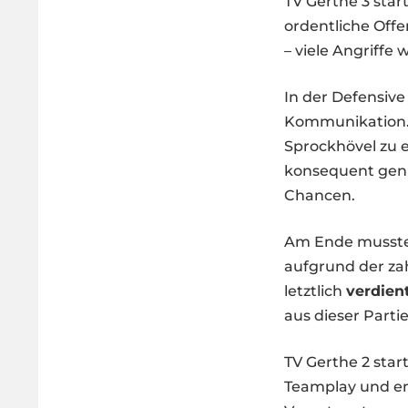
TV Gerthe 3 star
ordentliche Offe
– viele Angriffe
In der Defensive
Kommunikation.
Sprockhövel zu 
konsequent genu
Chancen.
Am Ende musste
aufgrund der za
letztlich
verdien
aus dieser Parti
TV Gerthe 2 star
Teamplay und eng