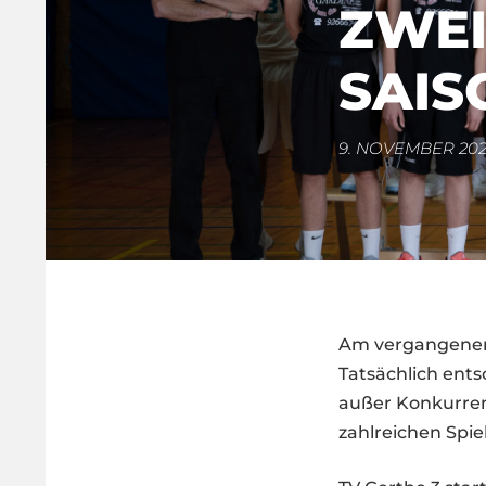
ZWEI
SAIS
9. NOVEMBER 202
Am vergangenen S
Tatsächlich ents
außer Konkurrenz
zahlreichen Spiel