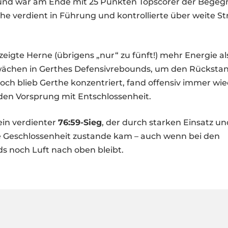
nd war am Ende mit 25 Punkten Topscorer der Begeg
the verdient in Führung und kontrollierte über weite S
eigte Herne (übrigens „nur“ zu fünft!) mehr Energie a
ächen in Gerthes Defensivrebounds, um den Rückstand
och blieb Gerthe konzentriert, fand offensiv immer w
den Vorsprung mit Entschlossenheit.
in verdienter
76:59-Sieg
, der durch starken Einsatz un
 Geschlossenheit zustande kam – auch wenn bei den
s noch Luft nach oben bleibt.