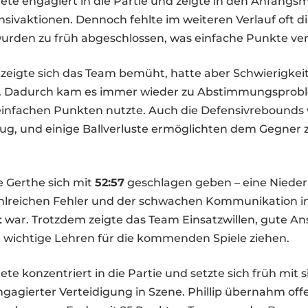
tete engagiert in die Partie und zeigte in den Anfangs
nsivaktionen. Dennoch fehlte im weiteren Verlauf oft d
 wurden zu früh abgeschlossen, was einfache Punkte ve
 zeigte sich das Team bemüht, hatte aber Schwierigkeit
 Dadurch kam es immer wieder zu Abstimmungsprobl
einfachen Punkten nutzte. Auch die Defensivrebounds
g, und einige Ballverluste ermöglichten dem Gegner z
 Gerthe sich mit
52:57
geschlagen geben – eine Niederl
hlreichen Fehler und der schwachen Kommunikation i
t
war. Trotzdem zeigte das Team Einsatzwillen, gute An
e wichtige Lehren für die kommenden Spiele ziehen.
tete konzentriert in die Partie und setzte sich früh mit
agierter Verteidigung in Szene. Phillip übernahm off