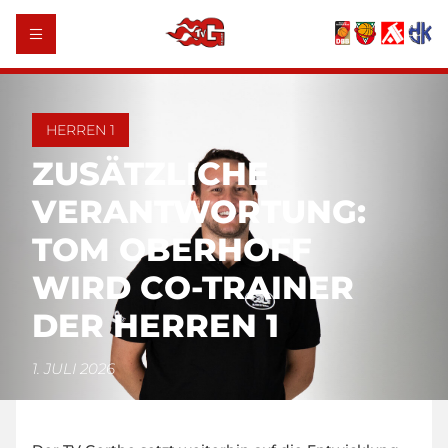
HERREN 1
ZUSÄTZLICHE
VERANTWORTUNG:
TOM OBERHOFF
WIRD CO-TRAINER
DER HERREN 1
1. JULI 2026