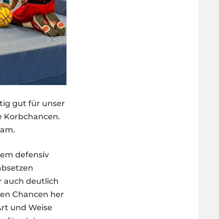
ig gut für unser
ge Korbchancen.
eam.
llem defensiv
 absetzen
r auch deutlich
 den Chancen her
Art und Weise