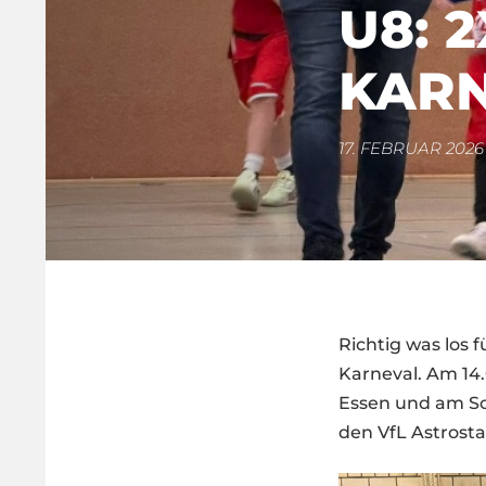
U8: 
KAR
17. FEBRUAR 2026
Richtig was los
Karneval. Am 14
Essen und am So
den VfL Astrost