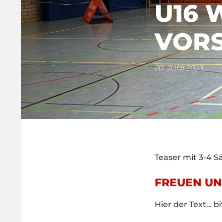
U16 
VOR
20. JUNI 2023
Teaser mit 3-4 Sä
FREUEN UN
Hier der Text… b