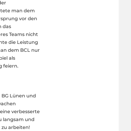
der
attete man dem
rsprung vor den
n das
seres Teams nicht
nte die Leistung
 man dem BCL nur
iel als
 feiern.
 BG Lünen und
hwachen
ine verbesserte
 zu langsam und
 zu arbeiten!