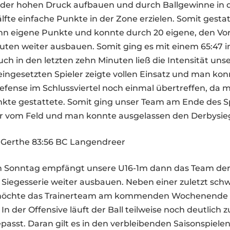
er hohen Druck aufbauen und durch Ballgewinne in 
lfte einfache Punkte in der Zone erzielen. Somit gest
zehn eigene Punkte und konnte durch 20 eigene, den Vo
uten weiter ausbauen. Somit ging es mit einem 65:47 i
Auch in den letzten zehn Minuten ließ die Intensität un
eingesetzten Spieler zeigte vollen Einsatz und man kon
Defense im Schlussviertel noch einmal übertreffen, da
kte gestattete. Somit ging unser Team am Ende des Sp
er vom Feld und man konnte ausgelassen den Derbysieg
 Gerthe 83:56 BC Langendreer
onntag empfängt unsere U16-1m dann das Team der
Siegesserie weiter ausbauen. Neben einer zuletzt sc
möchte das Trainerteam am kommenden Wochenende e
 In der Offensive läuft der Ball teilweise noch deutlich
passt. Daran gilt es in den verbleibenden Saisonspielen