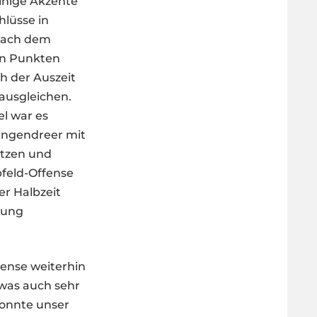
einige Akzente
hlüsse in
 nach dem
hn Punkten
h der Auszeit
ausgleichen.
el war es
angendreer mit
etzen und
bfeld-Offense
er Halbzeit
rung
fense weiterhin
 was auch sehr
konnte unser