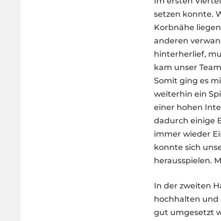
Im ersten Vierte
setzen konnte. 
Korbnähe liegen
anderen verwan
hinterherlief, m
kam unser Team 
Somit ging es mit
weiterhin ein S
einer hohen Int
dadurch einige B
immer wieder Ein
konnte sich unse
herausspielen. M
In der zweiten H
hochhalten und d
gut umgesetzt w