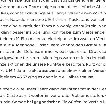
l war es aber zunächst der Gast aus Langendreer, der 
Während unser Team einige vermeintlich einfache Absc
 ließ, konnten die Jungs aus Langendreer einen Wurf
deln. Nachdem unsere U16-1 einem Rückstand von ze
usste eine Auszeit das Team ein wenig wachrütteln. Nac
dann besser ins Spiel und konnte bis zum Viertelende 
 einem 19:19 in die erste Viertelpause. Im zweiten Viert
piel auf Augenhöhe. Unser Team konnte den Gast aus L
ensität in der Defense immer wieder gut unter Druck s
allgewinne forcieren. Allerdings waren es in in der Hal
zelaktionen die unsere Punkte erbrachten. Kurz vor d
re U16-1 dann leicht absetzen und einen kleinen Vorsp
it einem 45:37 ging es dann in die Halbzeitpause.
albzeit wollte unser Team dann die Intensität in der De
ie Gäste damit weiterhin vor große Probleme stellen,
urde. Gerade bei gegnerischen Einwürfen im Vorfeld 