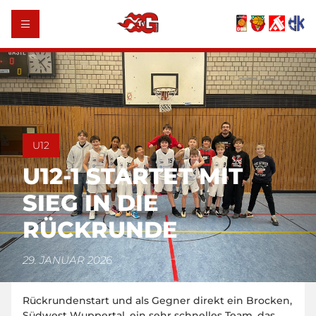
U12
U12-1 STARTET MIT
SIEG IN DIE
RÜCKRUNDE
29. JANUAR 2026
Rückrundenstart und als Gegner direkt ein Brocken,
Südwest Wuppertal, ein sehr schnelles Team, das