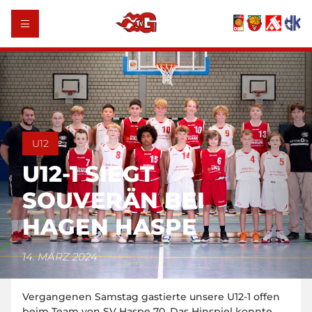
U12
U12-1 SIEGT
SOUVERÄN BEI
HAGEN HASPE
14. MÄRZ 2024
Vergangenen Samstag gastierte unsere U12-1 offen
beim Team von SV Haspe 70. Das Hinspiel konnte