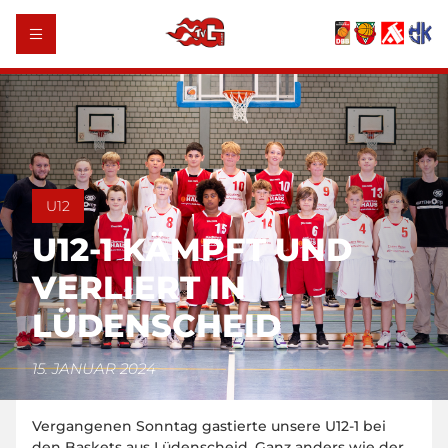
U12
U12-1 KÄMPFT UND
VERLIERT IN
LÜDENSCHEID
15. JANUAR 2024
Vergangenen Sonntag gastierte unsere U12-1 bei
den Baskets aus Lüdenscheid. Ganz anders wie der