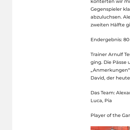
konterten wir mi
Gegenspieler kl
abzuluchsen. Ale
zweiten Hälfte g
Endergebnis: 80
Trainer Arnulf T
ging. Die Pässe
„Anmerkungen“ g
David, der heut
Das Team: Alexand
Luca, Pia
Player of the G