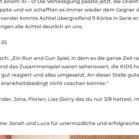
t einem 10 – 0! Die Verteidigung passte jetzt, die Orie
appte und wir schafften es immer wieder dem Gegner d
xander konnte Achtel übergreifend 9 Körbe in Serie erz
ingen alle Achtel deutlich an uns.
-25
esch: „Ein Run and Gun Spiel, in dem es die ganze Zeit r
 und das Zusammenspiel waren sehenswert, die KIDS h
ut reagiert und alles umgesetzt. An dieser Stelle gut
e krankheitsbedingt nicht coachen konnte.“
er, Jona, Florian, Lias (Sorry das du nur 3/8 hattest, m
ame: Jonah und Luca für unermüdliche und erfolgreiche