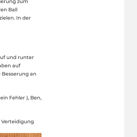
ntierung zum
en Ball
ielen. In der
auf und runter
aben auf
e Besserung an
ein Fehler ), Ben,
 Verteidigung