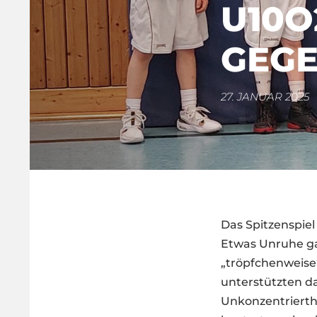
U10O
GEGE
27. JANUAR 2025
Das Spitzenspiel 
Etwas Unruhe ga
„tröpfchenweise
unterstützten da
Unkonzentrierthe