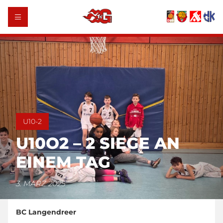
U10-2
U10O2 – 2 SIEGE AN
EINEM TAG
3. MÄRZ 2025
BC Langendreer