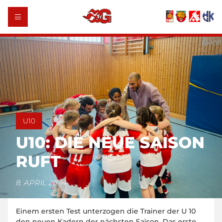
U10
U10: DIE NEUE SAISON
RUFT
8. APRIL 2024
Einem ersten Test unterzogen die Trainer der U 10
den neuen Kadern der nächsten Saison. Das erste