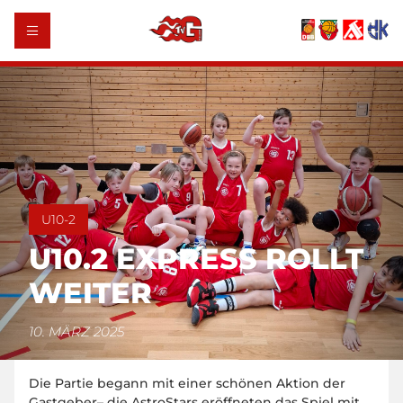
U10-2
U10.2 EXPRESS ROLLT
WEITER
10. MÄRZ 2025
Die Partie begann mit einer schönen Aktion der
Gastgeber– die AstroStars eröffneten das Spiel mit