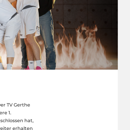
N
 Der TV Gerthe
re 1.
eschlossen hat,
weiter erhalten