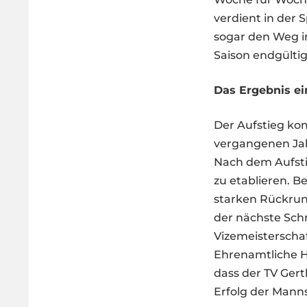
verdient in der 
sogar den Weg in
Saison endgültig
Das Ergebnis ei
Der Aufstieg kom
vergangenen Jahr
Nach dem Aufstie
zu etablieren. B
starken Rückrunde
der nächste Schr
Vizemeisterschaf
Ehrenamtliche He
dass der TV Gerth
Erfolg der Manns