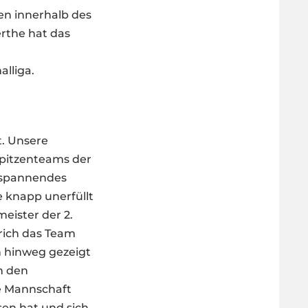
hen innerhalb des
erthe hat das
alliga.
t. Unsere
pitzenteams der
in spannendes
 knapp unerfüllt
meister der 2.
trich das Team
n hinweg gezeigt
h den
ie Mannschaft
sen hat und sich