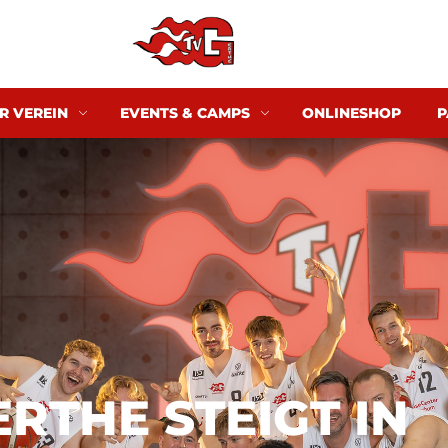
R VEREIN
EVENTS & CAMPS
ONLINESHOP
P
ERTHE STEIGT IN