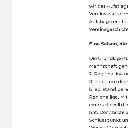
wir das Aufstieg
Vereins war schn
Aufstiegsrecht 
Vereinsgeschicht
Eine Saison, die
Die Grundlage fü
Mannschaft gehö
2. Regionalliga u
Rennen um die M
blieb, stand bere
Regionalliga. Mi
eindrucksvoll di
hat. Der abschli
Schlusspunkt unt
Woche für Woche