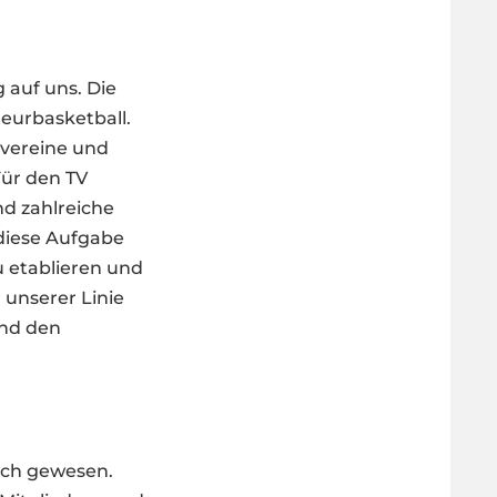
 auf uns. Die
teurbasketball.
svereine und
Für den TV
d zahlreiche
diese Aufgabe
u etablieren und
 unserer Linie
und den
ich gewesen.