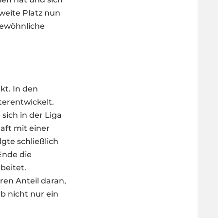
zweite Platz nun
gewöhnliche
kt. In den
terentwickelt.
sich in der Liga
aft mit einer
lgte schließlich
Ende die
beitet.
ren Anteil daran,
b nicht nur ein