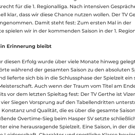
srecht für die 1. Regionalliga. Nach intensiven Gespräc
ell klar, dass wir diese Chance nutzen wollen. Der TV G
angenommen. Damit steht fest: Zum ersten Mal in der
e spielen wir in der kommenden Saison in der 1. Region
 in Erinnerung bleibt
r diesen Erfolg wurde über viele Monate hinweg geleg
rte während der gesamten Saison zu den absoluten S
nd lieferte sich bis in die Schlussphase der Spielzeit e
eisterschaft. Auch wenn der Traum vom Titel am Ende
its vor dem letzten Spieltag fest: Der TV Gerthe ist Vize
t vier Siegen Vorsprung auf den Tabellendritten unters
e Konstanz und Qualität, die es über die gesamte Saiso
eßende Overtime-Sieg beim Hasper SV setzte schließlic
er eine herausragende Spielzeit. Eine Saison, in der d
 Leidenschaft, Charakter und sportliche Klasse bewie