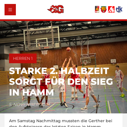
HERREN 1
STARKE 2. HALBZEIT
SORGT FÜR DEN SIEG
IN HAMM
5. NOVEMBER 2023
Am Samstag Nachmittag mussten die Gerther bei
den Aufsteigern der letzten Saison in Hamm