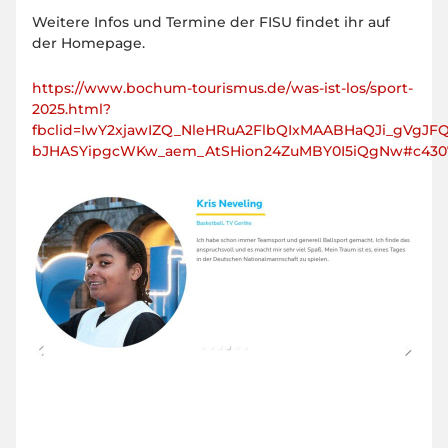
Weitere Infos und Termine der FISU findet ihr auf
der Homepage.
https://www.bochum-tourismus.de/was-ist-los/sport-
2025.html?
fbclid=IwY2xjawIZQ_NleHRuA2FlbQIxMAABHaQJi_gVgJF
bJHASYipgcWKw_aem_AtSHion24ZuMBY0I5iQgNw#c430