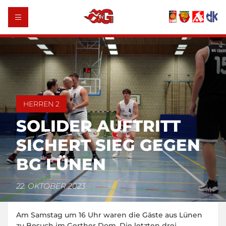
HERREN 2
SOLIDER AUFTRITT
SICHERT SIEG GEGEN
BG LÜNEN
22. OKTOBER 2023
Am Samstag um 16 Uhr waren die Gäste aus Lünen
zu Besuch im Gerther Dom. Die letzten drei