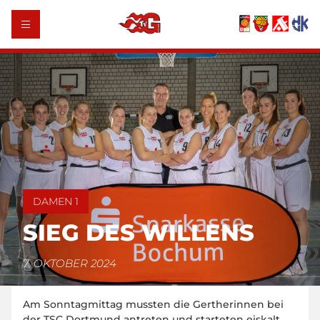
DAMEN 1
SIEG DES WILLENS
7. OKTOBER 2024
Am Sonntagmittag mussten die Gertherinnen bei
der TSC Dortmund antreten und starteten eiskalt