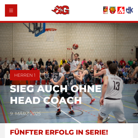
HERREN 1
SIEG AUCH OHNE
HEAD COACH
9. MÄRZ 2025
FÜNFTER ERFOLG IN SERIE!