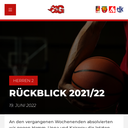
HERREN 2
RÜCKBLICK 2021/22
19. JUNI 2022
An den vergangenen Wochenenden absolvierten
wir gegen Hamm, Unna und Kaiserau die letzten