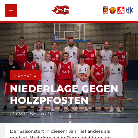
HERREN 2
NIEDERLAGE GEGEN
HOLZPFOSTEN
12. OKTOBER 2023
Der Saisonstart in diesem Jahr lief anders als
geplant. Nachdem wir in Derne nicht nur am