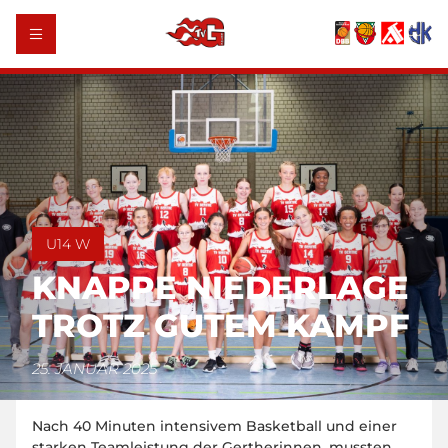
U14 W
KNAPPE NIEDERLAGE
TROTZ GUTEM KAMPF
25. JANUAR 2025
Nach 40 Minuten intensivem Basketball und einer
starken Teamleistung der Gertherinnen, mussten