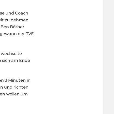
use und Coach
eit zu nehmen
d Ben Böther
l gewann der TVE
, wechselte
te sich am Ende
ten 3 Minuten in
en und richten
nen wollen um