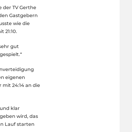
e der TV Gerthe
r den Gastgebern
usste wie die
t 21:10.
sehr gut
gespielt.“
enverteidigung
den eigenen
 mit 24:14 an die
 und klar
fgeben wird, das
en Lauf starten