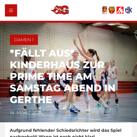
DAMEN 1
*FÄLLT AUS*
KINDERHAUS ZUR
PRIME TIME AM
SAMSTAG ABEND IN
GERTHE
14. MÄRZ 2024
Aufgrund fehlender Schiedsrichter wird das Spiel
nachgeholt! Wann ist noch nicht klar!