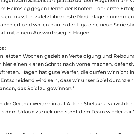
rlagen zum Saisonstart platzte bei den Hagenern am 
em Heimsieg gegen Derne der Knoten – der erste Erfolg
egen mussten zuletzt ihre erste Niederlage hinnehmen
vanchiert und wollen nun in der Liga eine neue Serie st
ekt mit einem Auswärtssieg in Hagen.
ba:
en letzten Wochen gezielt an Verteidigung und Rebound
 hier einen klaren Schritt nach vorne machen, defensiv
treten. Hagen hat gute Werfer, die dürfen wir nicht i
Entscheidend wird sein, dass wir unser Spiel durchzie
ancen, das Spiel zu gewinnen.“
 die Gerther weiterhin auf Artem Shelukha verzichten.
s dem Urlaub zurück und steht dem Team wieder zur 