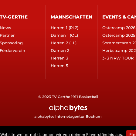
TV-GERTHE
MANNSCHAFTEN
EVENTS & CA
News
Herren 1 (RL2)
Ostercamp 2026
Partner
Damen 1 (OL)
Ostercamp 2025
Sponsoring
Herren 2 (LL)
Sommercamp 2
Förderverein
Damen 2
Herbstcamp 202
Herren 3
3×3 NRW TOUR
Herren 5
© 2023 TV Gerthe 1911 Basketball
alphabytes Internetagentur Bochum
Website weiter nutzt, gehen wir von deinem Einverständnis aus.
Ein