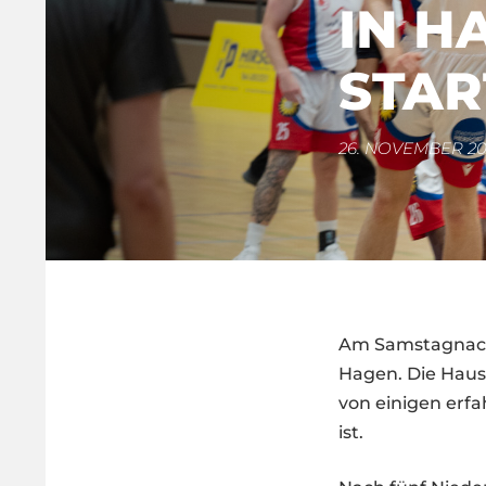
IN H
STAR
26. NOVEMBER 20
Am Samstagnachm
Hagen. Die Haush
von einigen erf
ist.