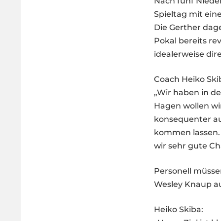
Nach fünf Niede
Spieltag mit ein
Die Gerther dag
Pokal bereits re
idealerweise dir
Coach Heiko Ski
„Wir haben in d
Hagen wollen wir
konsequenter auf
kommen lassen. 
wir sehr gute Ch
Personell müssen
Wesley Knaup au
Heiko Skiba: