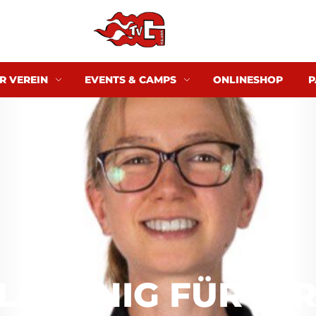
R VEREIN
EVENTS & CAMPS
ONLINESHOP
P
LEISSNIG FÜR IHR 