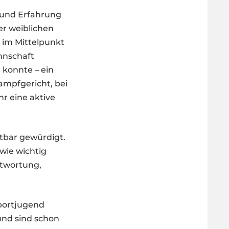
t und Erfahrung
er weiblichen
 im Mittelpunkt
nnschaft
 konnte – ein
ampfgericht, bei
r eine aktive
htbar gewürdigt.
wie wichtig
ntwortung,
Sportjugend
nd sind schon