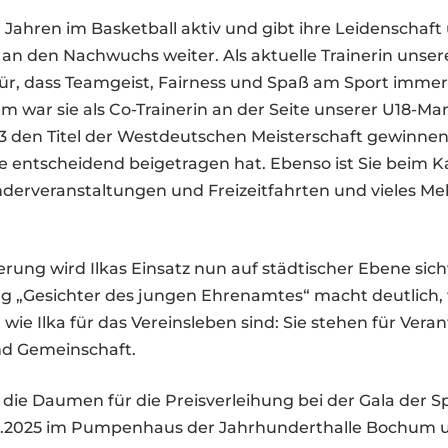
len Jahren im Basketball aktiv und gibt ihre Leidenschaf
t an den Nachwuchs weiter. Als aktuelle Trainerin unser
für, dass Teamgeist, Fairness und Spaß am Sport immer
 war sie als Co-Trainerin an der Seite unserer U18-Ma
023 den Titel der Westdeutschen Meisterschaft gewinnen
ie entscheidend beigetragen hat. Ebenso ist Sie beim K
derveranstaltungen und Freizeitfahrten und vieles Meh
erung wird Ilkas Einsatz nun auf städtischer Ebene sic
g „Gesichter des jungen Ehrenamtes“ macht deutlich, 
ie Ilka für das Vereinsleben sind: Sie stehen für Vera
d Gemeinschaft.
 die Daumen für die Preisverleihung bei der Gala der 
1.2025 im Pumpenhaus der Jahrhunderthalle Bochum u