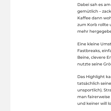
Dabei sah es am 
gemütlich – zack
Kaffee dann wohl
zum Korb rollte 
mehr hergegebe
Eine kleine Umst
Fastbreaks, ein
Beine, clevere E
nutzte seine Grö
Das Highlight ka
tatsächlich sein
unsportlich). St
man fairerweise 
und keiner will l