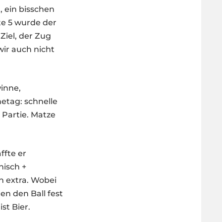
, ein bisschen
te 5 wurde der
Ziel, der Zug
wir auch nicht
winne,
etag: schnelle
 Partie. Matze
ffte er
nisch +
en extra. Wobei
en den Ball fest
st Bier.