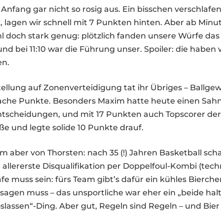
Anfang gar nicht so rosig aus. Ein bisschen verschlafen
, lagen wir schnell mit 7 Punkten hinten. Aber ab Minu
 doch stark genug: plötzlich fanden unsere Würfe das 
und bei 11:10 war die Führung unser. Spoiler: die haben 
n.
ellung auf Zonenverteidigung tat ihr Übriges – Ballge
fache Punkte. Besonders Maxim hatte heute einen Sahn
ntscheidungen, und mit 17 Punkten auch Topscorer der
ße und legte solide 10 Punkte drauf.
m aber von Thorsten: nach 35 (!) Jahren Basketball scha
e allererste Disqualifikation per Doppelfoul-Kombi (tech
rafe muss sein: fürs Team gibt’s dafür ein kühles Bierch
sagen muss – das unsportliche war eher ein „beide halt
oslassen“-Ding. Aber gut, Regeln sind Regeln – und Bier i