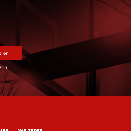
rung.
MPS
WEITERES