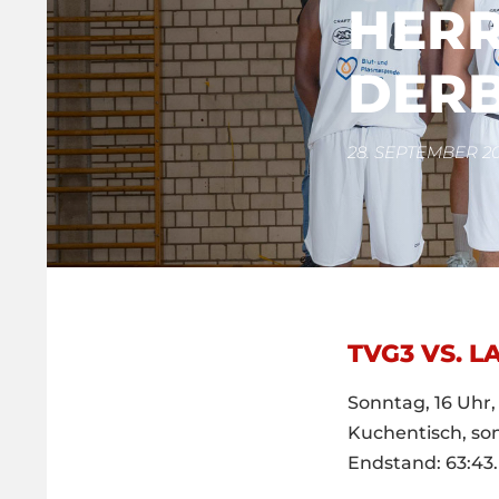
HERR
DERB
28. SEPTEMBER 2
TVG3 VS. L
Sonntag, 16 Uhr
Kuchentisch, so
Endstand: 63:43.