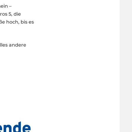
ein –
os 5, die
e hoch, bis es
les andere