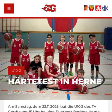
U10-2
HÄRTETEST IN HERNE
23. NOVEMBER 2025
Am Samstag, dem 22.11.2025, trat die U10.2 des TV
Gerthe um 15 Uhr bei den Ruhrpott Baskets Herne