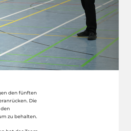
gen den fünften
heranrücken. Die
m den
hum zu behalten.