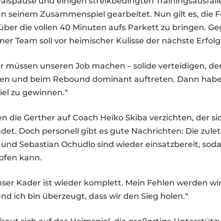
alspause und einigen streikbedingten Trainingsausfäl
an seinem Zusammenspiel gearbeitet. Nun gilt es, die F
ber die vollen 40 Minuten aufs Parkett zu bringen. Ge
ner Team soll vor heimischer Kulisse der nächste Erfolg
r müssen unseren Job machen – solide verteidigen, de
eren und beim Rebound dominant auftreten. Dann haben
iel zu gewinnen.“
n die Gerther auf Coach Heiko Skiba verzichten, der sic
ndet. Doch personell gibt es gute Nachrichten: Die zulet
und Sebastian Ochudlo sind wieder einsatzbereit, sod
pfen kann.
ser Kader ist wieder komplett. Mein Fehlen werden wi
d ich bin überzeugt, dass wir den Sieg holen.“