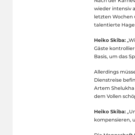
Nach der Karnev
wieder intensiv 
letzten Wochen ü
talentierte Hage
Heiko Skiba:
„Wi
Gäste kontrolli
Basis, um das Sp
Allerdings müsse
Dienstreise befi
Artem Shelukha 
dem Vollen schö
Heiko Skiba:
„Un
kompensieren, un