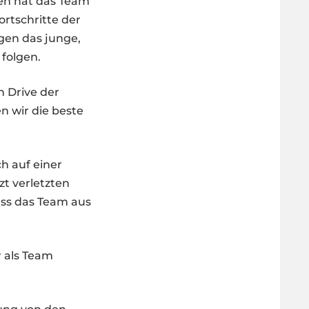
len hat das Team
ortschritte der
gen das junge,
 folgen.
n Drive der
 wir die beste
h auf einer
zt verletzten
ass das Team aus
r als Team