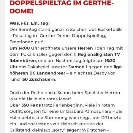
DOPPELSPIELTAG IM GERTHE-
DOME!
Was. Für. Ein. Tag!
Der Sonntag stand ganz im Zeichen des Basketballs
– Pokaltag im Gerthe-Dome, Doppelspieltag,
Emotionen pur!
Um 14:00 Uhr
eröffnete unsere
Herren 1
den Tag mit
dem Pokalknaller gegen den
1. Regionalligisten TV
Ibbenbüren
, und am Nachmittag folgte um
16:30
Uhr
das Pokalspiel unserer
Damen 1
gegen den
liga­
höheren BC Langendreer
– ein echtes Derby vor
rund
150 Zuschauern
.
Doch der Reihe nach: Schon beim Spiel der Herren
war die Halle ein rotes Meer!
Über
350 Fans
trotz Ferienbeginn, viele in rotem
Outfit, sorgten für eine unfassbare Atmosphäre – die
Halle bebte, die Stimmung war mega, der DJ heizte
ein, und spätestens zur Halbzeit musste der
Grillstand kleinlaut „sorry“ sagen:
Würstchen –