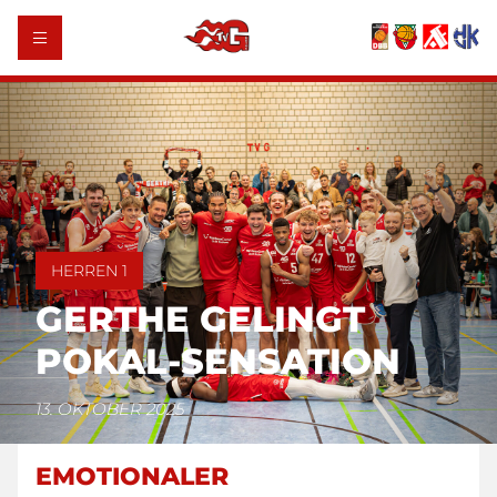
HERREN 1
GERTHE GELINGT
POKAL-SENSATION
13. OKTOBER 2025
EMOTIONALER