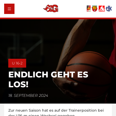
U 16-2
ENDLICH GEHT ES
LOS!
18. SEPTEMBER 2024
Zur neuen Saison hat es auf der Trainerposition bei
der U16-m einen Wechsel gegeben.