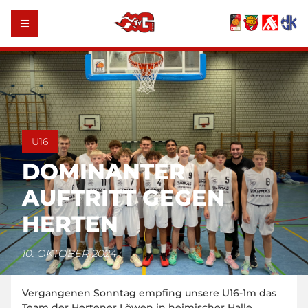
U16
DOMINANTER
AUFTRITT GEGEN
HERTEN
10. OKTOBER 2024
Vergangenen Sonntag empfing unsere U16-1m das
Team der Hertener Löwen in heimischer Halle.