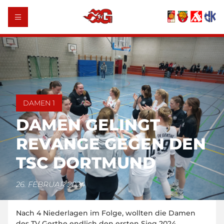
DAMEN 1
DAMEN GELINGT
REVANGE GEGEN DEN
TSC DORTMUND
26. FEBRUAR 2024
Nach 4 Niederlagen im Folge, wollten die Damen
des TV Gerthe endlich den ersten Sieg 2024