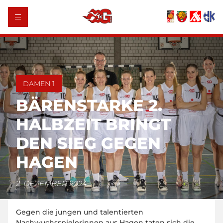
DAMEN 1
BÄRENSTARKE 2.
HALBZEIT BRINGT
DEN SIEG GEGEN
HAGEN
2. DEZEMBER 2024
Gegen die jungen und talentierten
Nachwuchsspielerinnen aus Hagen taten sich die