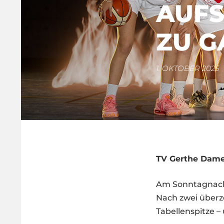
AUFS
ZU G
1. OKTOBER 2025
TV Gerthe Damen
Am Sonntagnachm
Nach zwei überz
Tabellenspitze 