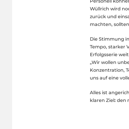
Personell könne
Wüllrich wird noc
zurück und einsa
machten, sollte
Die Stimmung im
Tempo, starker V
Erfolgsserie wei
„Wir wollen unbe
Konzentration, 
uns auf eine vol
Alles ist angeri
klaren Ziel
:
den 