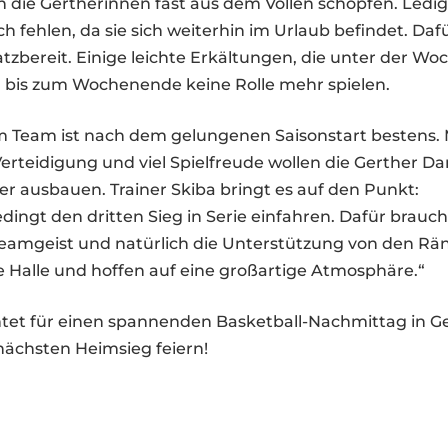
n die Gertherinnen fast aus dem Vollen schöpfen. Ledi
h fehlen, da sie sich weiterhin im Urlaub befindet. Dafü
tzbereit. Einige leichte Erkältungen, die unter der W
n bis zum Wochenende keine Rolle mehr spielen.
 Team ist nach dem gelungenen Saisonstart bestens.
erteidigung und viel Spielfreude wollen die Gerther D
ter ausbauen. Trainer Skiba bringt es auf den Punkt:
dingt den dritten Sieg in Serie einfahren. Dafür brauc
Teamgeist und natürlich die Unterstützung von den Rä
le Halle und hoffen auf eine großartige Atmosphäre.“
chtet für einen spannenden Basketball-Nachmittag in G
nächsten Heimsieg feiern!