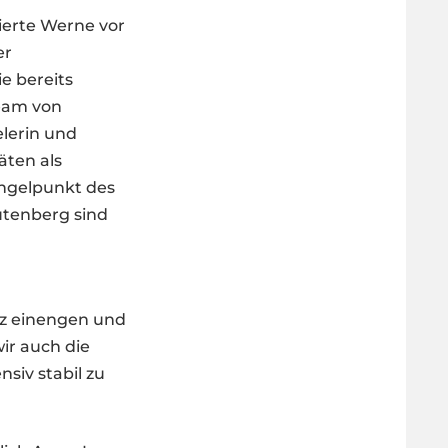
erte Werne vor
er
e bereits
Team von
elerin und
äten als
Angelpunkt des
utenberg sind
sz einengen und
wir auch die
nsiv stabil zu