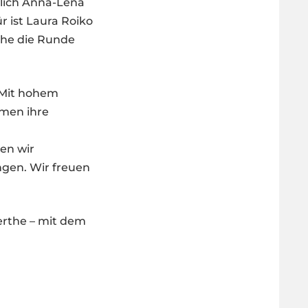
glich Anna-Lena
r ist Laura Roiko
oche die Runde
 Mit hohem
amen ihre
hen wir
ngen. Wir freuen
erthe – mit dem