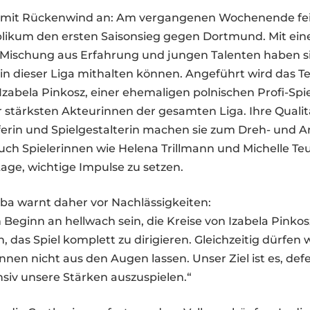
n mit Rückenwind an: Am vergangenen Wochenende fei
ikum den ersten Saisonsieg gegen Dortmund. Mit ein
Mischung aus Erfahrung und jungen Talenten haben si
e in dieser Liga mithalten können. Angeführt wird das 
Izabela Pinkosz, einer ehemaligen polnischen Profi-Spi
r stärksten Akteurinnen der gesamten Liga. Ihre Qualit
ferin und Spielgestalterin machen sie zum Dreh- und 
uch Spielerinnen wie Helena Trillmann und Michelle Te
 Lage, wichtige Impulse zu setzen.
iba warnt daher vor Nachlässigkeiten:
Beginn an hellwach sein, die Kreise von Izabela Pinko
, das Spiel komplett zu dirigieren. Gleichzeitig dürfen 
nnen nicht aus den Augen lassen. Unser Ziel ist es, defe
siv unsere Stärken auszuspielen.“