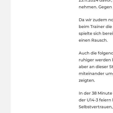
23.11.2024 davor,
nehmen. Gegen Wi
Da wir zudem noc
beim Trainer die
spielte sich bere
einen Rausch.
Auch die folgend
ruhiger werden l
aber an dieser 
miteinander umg
zeigten.
In der 38 Minute
der U14-3 feier
Selbstvertrauen