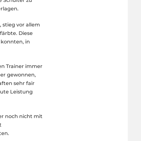
e Schulter zu
erlagen.
 stieg vor allem
färbte. Diese
n konnten, in
den Trainer immer
cher gewonnen,
ten sehr fair
ute Leistung
er noch nicht mit
t
ten.