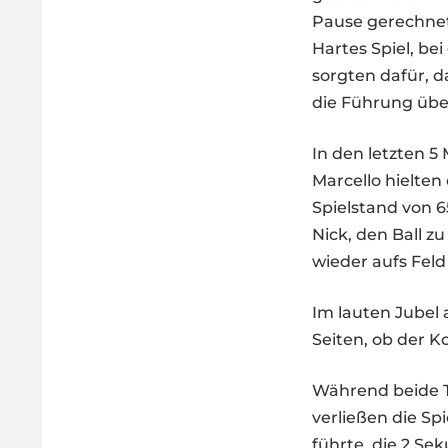
Pause gerechnet
Hartes Spiel, be
sorgten dafür, 
die Führung üb
In den letzten 5
Marcello hielten
Spielstand von 
Nick, den Ball zu
wieder aufs Feld
Im lauten Jubel 
Seiten, ob der K
Während beide T
verließen die Sp
führte, die 2 Se