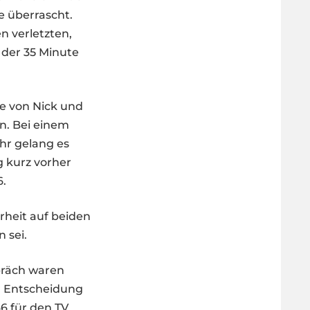
e überrascht.
n verletzten,
 der 35 Minute
te von Nick und
n. Bei einem
hr gelang es
g kurz vorher
6.
rheit auf beiden
n sei.
präch waren
er Entscheidung
66 für den TV