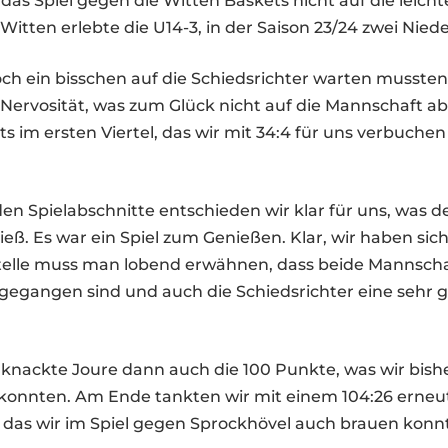
 das Spiel gegen die Witten Baskets nicht auf die leicht
tten erlebte die U14-3, in der Saison 23/24 zwei Nied
h ein bisschen auf die Schiedsrichter warten mussten,
 Nervosität, was zum Glück nicht auf die Mannschaft ab
its im ersten Viertel, das wir mit 34:4 für uns verbuche
en Spielabschnitte entschieden wir klar für uns, was 
ieß. Es war ein Spiel zum Genießen. Klar, wir haben si
Stelle muss man lobend erwähnen, dass beide Mannschaf
egangen sind und auch die Schiedsrichter eine sehr g
 knackte Joure dann auch die 100 Punkte, was wir bish
n konnten. Am Ende tankten wir mit einem 104:26 erneu
, das wir im Spiel gegen Sprockhövel auch brauen konn