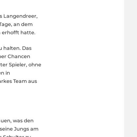
us Langendreer,
 Tage, an dem
 erhofft hatte.
u halten. Das
lber Chancen
ter Spieler, ohne
n in
tarkes Team aus
auen, was den
 seine Jungs am