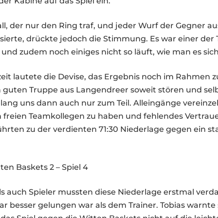
der Kabine auf das Spiel ein.
ll, der nur den Ring traf, und jeder Wurf der Gegner a
sierte, drückte jedoch die Stimmung. Es war einer der
t und zudem noch einiges nicht so läuft, wie man es sich
zeit lautete die Devise, das Ergebnis noch im Rahmen z
ich guten Truppe aus Langendreer soweit stören und se
elang uns dann auch nur zum Teil. Alleingänge vereinzel
n freien Teamkollegen zu haben und fehlendes Vertraue
hrten zu der verdienten 71:30 Niederlage gegen ein s
ten Baskets 2 – Spiel 4
ls auch Spieler mussten diese Niederlage erstmal verd
ar besser gelungen war als dem Trainer. Tobias warnte