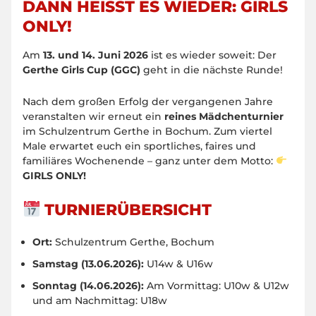
DANN HEISST ES WIEDER: GIRLS O
NLY!
Am
13. und 14. Juni 2026
ist es wieder soweit: Der
Gerthe Girls Cup (GGC)
geht in die nächste Runde!
Nach dem großen Erfolg der vergangenen Jahre
veranstalten wir erneut ein
reines Mädchenturnier
im Schulzentrum Gerthe in Bochum. Zum viertel
Male erwartet euch ein sportliches, faires und
familiäres Wochenende – ganz unter dem Motto:
GIRLS ONLY!
TURNIERÜBERSICHT
Ort:
Schulzentrum Gerthe, Bochum
Samstag (13.06.2026):
U14w & U16w
Sonntag (14.06.2026):
Am Vormittag: U10w & U12w
und am Nachmittag: U18w