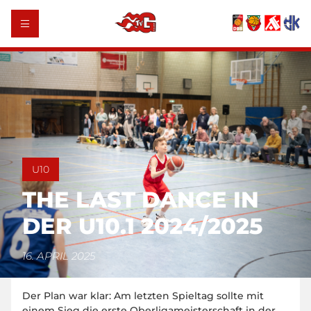
U10
THE LAST DANCE IN
DER U10.1 2024/2025
16. APRIL 2025
Der Plan war klar: Am letzten Spieltag sollte mit
einem Sieg die erste Oberligameisterschaft in der